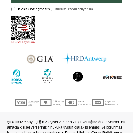
KVKK Sözleşmesi'ni
, Okudum, kabul ediyorum.
Copyright © 2022 nevjewellery.com Tüm hakları saklıdır..
T
-Soft
E-Ticaret
Sistemleriyle Hazırlanmıştır.