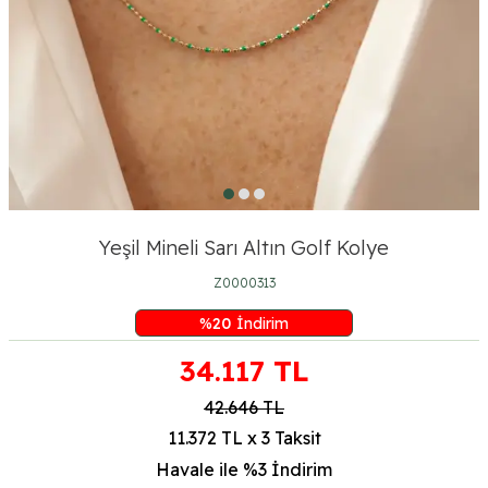
Yeşil Mineli Sarı Altın Golf Kolye
Z0000313
%
20
İndirim
34.117
TL
42.646
TL
11.372 TL x 3 Taksit
Havale ile %3
İndirim