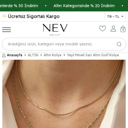
erde % 30 İndirim
•
Altın Kategorisinde % 20 İndirim
•
Kr
Ücretsiz Sigortalı Kargo
14 
TR − TL
0
Anasayfa
ALTIN
Altın Kolye
Yeşil Mineli Sarı Altın Golf Kolye