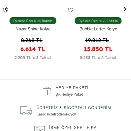
Üyelere Özel % 20 İndirim
Üyelere Özel % 20 İndirim
Nazar Shine Kolye
Bubble Letter Kolye
8.268
TL
19.812
TL
6.614
TL
15.850
TL
2.205 TL x 3 Taksit
5.283 TL x 3 Taksit
HEDIYE PAKETI
Şık Hediye Paketi
ÜCRETSIZ & SIGORTALI GÖNDERIM
Kargo ücreti ödemek yok
İSME ÖZEL SERTIFIKA