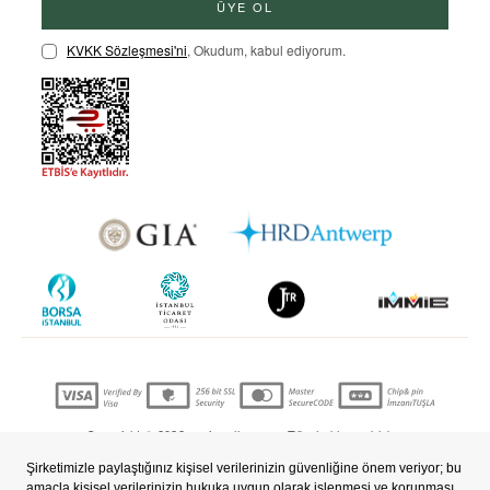
ÜYE OL
KVKK Sözleşmesi'ni
, Okudum, kabul ediyorum.
Copyright © 2022 nevjewellery.com Tüm hakları saklıdır..
T
-Soft
E-Ticaret
Sistemleriyle Hazırlanmıştır.