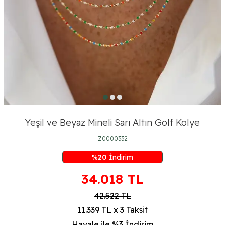
Yeşil ve Beyaz Mineli Sarı Altın Golf Kolye
Z0000332
%
20
İndirim
34.018
TL
42.522
TL
11.339 TL x 3 Taksit
Havale ile %3
İndirim