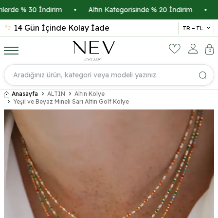
rde % 30 İndirim
•
Altın Kategorisinde % 20 İndirim
•
Kre
14 Gün İçinde Kolay İade
İsmi
TR − TL
0
Anasayfa
ALTIN
Altın Kolye
Yeşil ve Beyaz Mineli Sarı Altın Golf Kolye