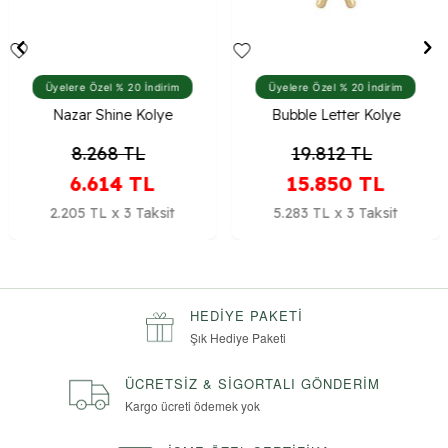
Üyelere Özel % 20 İndirim
Üyelere Özel % 20 İndirim
Nazar Shine Kolye
Bubble Letter Kolye
8.268
TL
19.812
TL
6.614
TL
15.850
TL
2.205 TL x 3 Taksit
5.283 TL x 3 Taksit
HEDIYE PAKETI
Şık Hediye Paketi
ÜCRETSIZ & SIGORTALI GÖNDERIM
Kargo ücreti ödemek yok