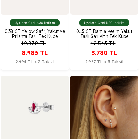
Üyelere Özel %30 İndirim
Üyelere Özel %30 İndirim
0.38 CT Yellow Safir, Yakut ve
0.15 CT Damla Kesim Yakut
Pırlanta Taşlı Tek Küpe
Taşlı Sarı Altın Tek Küpe
12.832
TL
12.543
TL
8.983
TL
8.780
TL
2.994 TL x 3 Taksit
2.927 TL x 3 Taksit