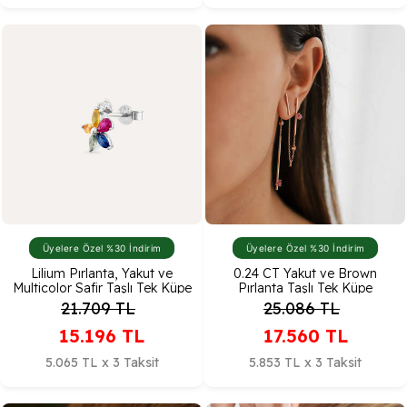
Üyelere Özel %30 İndirim
Üyelere Özel %30 İndirim
Lilium Pırlanta, Yakut ve
0.24 CT Yakut ve Brown
Multicolor Safir Taşlı Tek Küpe
Pırlanta Taşlı Tek Küpe
21.709
TL
25.086
TL
15.196
TL
17.560
TL
5.065 TL x 3 Taksit
5.853 TL x 3 Taksit