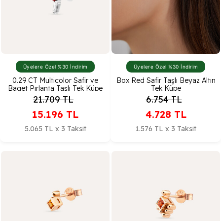
Üyelere Özel %30 İndirim
Üyelere Özel %30 İndirim
0.29 CT Multicolor Safir ve
Box Red Safir Taşlı Beyaz Altın
Baget Pırlanta Taşlı Tek Küpe
Tek Küpe
21.709
TL
6.754
TL
15.196
TL
4.728
TL
5.065 TL x 3 Taksit
1.576 TL x 3 Taksit