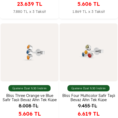
23.639
TL
5.606
TL
7.880 TL x 3 Taksit
1.869 TL x 3 Taksit
Üyelere Özel %30 İndirim
Üyelere Özel %30 İndirim
Bliss Three Orange ve Blue
Bliss Four Multicolor Safir Taşlı
Safir Taşlı Beyaz Altın Tek Küpe
Beyaz Altın Tek Küpe
8.008
TL
9.455
TL
5.606
TL
6.619
TL