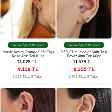
Üyelere Özel %30 İndirim
Üyelere Özel %30 İndirim
Markiz Kesim Orange Safir Taşlı
0.50 CT Multicolor Safir Taşlı
Rose Altın Tek Küpe
Beyaz Altın Tek Küpe
13.025
TL
11.578
TL
9.118
TL
8.105
TL
3.039 TL x 3 Taksit
2.702 TL x 3 Taksit