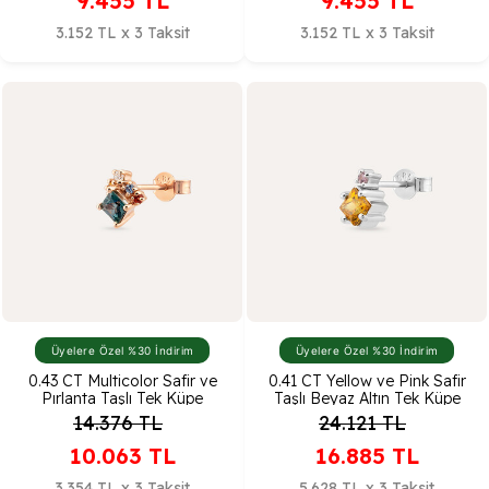
9.455
TL
9.455
TL
3.152 TL x 3 Taksit
3.152 TL x 3 Taksit
Üyelere Özel %30 İndirim
Üyelere Özel %30 İndirim
0.43 CT Multicolor Safir ve
0.41 CT Yellow ve Pink Safir
Pırlanta Taşlı Tek Küpe
Taşlı Beyaz Altın Tek Küpe
14.376
TL
24.121
TL
10.063
TL
16.885
TL
3.354 TL x 3 Taksit
5.628 TL x 3 Taksit