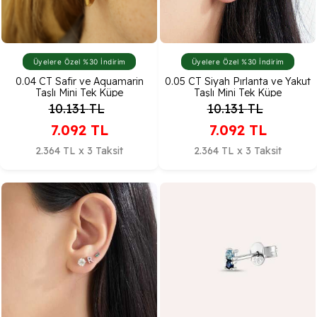
Üyelere Özel %30 İndirim
Üyelere Özel %30 İndirim
0.04 CT Safir ve Aquamarin
0.05 CT Siyah Pırlanta ve Yakut
Taşlı Mini Tek Küpe
Taşlı Mini Tek Küpe
10.131
TL
10.131
TL
7.092
TL
7.092
TL
2.364 TL x 3 Taksit
2.364 TL x 3 Taksit