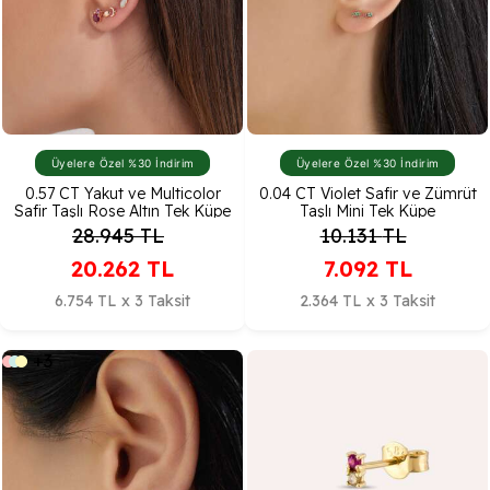
Üyelere Özel %30 İndirim
Üyelere Özel %30 İndirim
0.57 CT Yakut ve Multicolor
0.04 CT Violet Safir ve Zümrüt
Safir Taşlı Rose Altın Tek Küpe
Taşlı Mini Tek Küpe
28.945
TL
10.131
TL
20.262
TL
7.092
TL
6.754 TL x 3 Taksit
2.364 TL x 3 Taksit
+3