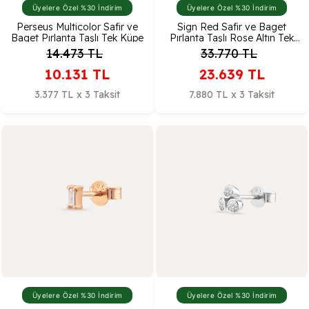
Üyelere Özel %30 İndirim
Üyelere Özel %30 İndirim
Perseus Multicolor Safir ve
Sign Red Safir ve Baget
Baget Pırlanta Taşlı Tek Küpe
Pırlanta Taşlı Rose Altın Tek
Küpe
14.473
TL
33.770
TL
10.131
TL
23.639
TL
3.377 TL x 3 Taksit
7.880 TL x 3 Taksit
Üyelere Özel %30 İndirim
Üyelere Özel %30 İndirim