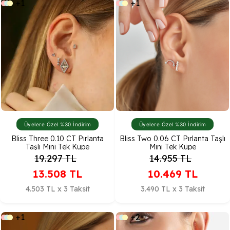
+1
+1
Üyelere Özel %30 İndirim
Üyelere Özel %30 İndirim
Bliss Three 0.10 CT Pırlanta
Bliss Two 0.06 CT Pırlanta Taşlı
Taşlı Mini Tek Küpe
Mini Tek Küpe
19.297
TL
14.955
TL
13.508
TL
10.469
TL
4.503 TL x 3 Taksit
3.490 TL x 3 Taksit
+1
+2