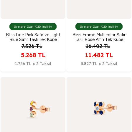
Üyelere Özel %30 İndirim
Üyelere Özel %30 İndirim
Bliss Line Pink Safir ve Light
Bliss Frame Multicolor Safir
Blue Safir Taşlı Tek Küpe
Taşlı Rose Altın Tek Küpe
7.526
TL
16.402
TL
5.268
TL
11.482
TL
1.756 TL x 3 Taksit
3.827 TL x 3 Taksit