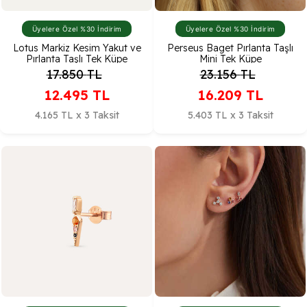
Üyelere Özel %30 İndirim
Üyelere Özel %30 İndirim
Lotus Markiz Kesim Yakut ve
Perseus Baget Pırlanta Taşlı
Pırlanta Taşlı Tek Küpe
Mini Tek Küpe
17.850
TL
23.156
TL
12.495
TL
16.209
TL
4.165 TL x 3 Taksit
5.403 TL x 3 Taksit