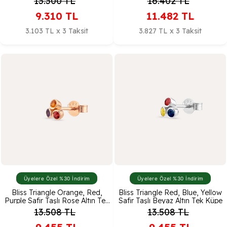
13.300
TL
16.402
TL
9.310
TL
11.482
TL
3.103 TL x 3 Taksit
3.827 TL x 3 Taksit
Üyelere Özel %30 İndirim
Üyelere Özel %30 İndirim
Bliss Triangle Orange, Red,
Bliss Triangle Red, Blue, Yellow
Purple Safir Taşlı Rose Altın Tek
Safir Taşlı Beyaz Altın Tek Küpe
Küpe
13.508
TL
13.508
TL