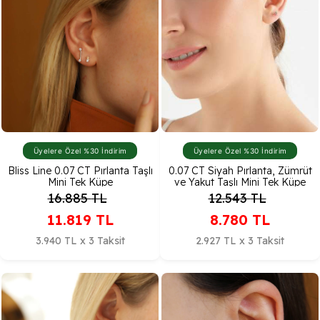
Üyelere Özel %30 İndirim
Üyelere Özel %30 İndirim
Bliss Line 0.07 CT Pırlanta Taşlı
0.07 CT Siyah Pırlanta, Zümrüt
Mini Tek Küpe
ve Yakut Taşlı Mini Tek Küpe
16.885
TL
12.543
TL
11.819
TL
8.780
TL
3.940 TL x 3 Taksit
2.927 TL x 3 Taksit