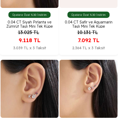
Üyelere Özel %30 İndirim
Üyelere Özel %30 İndirim
0.04 CT Siyah Pırlanta ve
0.04 CT Safir ve Aquamarin
Zümrüt Taşlı Mini Tek Küpe
Taşlı Mini Tek Küpe
13.025
TL
10.131
TL
9.118
TL
7.092
TL
3.039 TL x 3 Taksit
2.364 TL x 3 Taksit