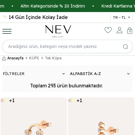
Kategorisinde % 20 İndirim
•
Kredi Kartlarına Vade Farksız 3 T
İsminize Özel Sertifika
TR − TL
0
Anasayfa
KÜPE
Tek Küpe
FİLTRELER
Toplam
293
ürün
bulunmaktadır.
+1
+1