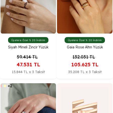
Üyelere Özel % 20 İndirim
Üyelere Özel % 20 İndirim
Siyah Mineli Zincir Yüzük
Gaia Rose Altın Yüzük
59.414
TL
132.031
TL
47.531
TL
105.625
TL
15.844 TL x 3 Taksit
35.208 TL x 3 Taksit
+2