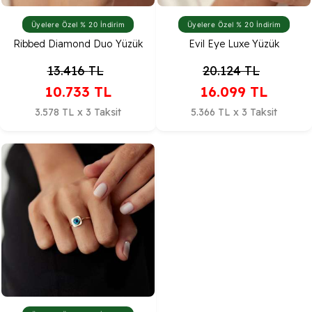
Üyelere Özel % 20 İndirim
Üyelere Özel % 20 İndirim
Ribbed Diamond Duo Yüzük
Evil Eye Luxe Yüzük
13.416
TL
20.124
TL
10.733
TL
16.099
TL
3.578 TL x 3 Taksit
5.366 TL x 3 Taksit