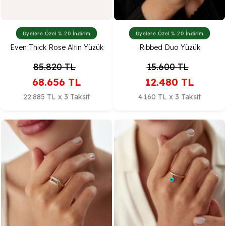
Üyelere Özel % 20 İndirim
Üyelere Özel % 20 İndirim
Even Thick Rose Altın Yüzük
Ribbed Duo Yüzük
85.820
TL
15.600
TL
68.656
TL
12.480
TL
22.885 TL x 3 Taksit
4.160 TL x 3 Taksit