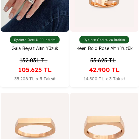
Üyelere Özel % 20 İndirim
Üyelere Özel % 20 İndirim
Gaia Beyaz Altın Yüzük
Keen Bold Rose Altın Yüzük
132.031
TL
53.625
TL
105.625
TL
42.900
TL
35.208 TL x 3 Taksit
14.300 TL x 3 Taksit