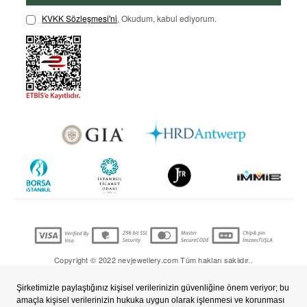
KVKK Sözleşmesi'ni
, Okudum, kabul ediyorum.
Copyright © 2022 nevjewellery.com Tüm hakları saklıdır..
T
-Soft
E-Ticaret
Sistemleriyle Hazırlanmıştır.