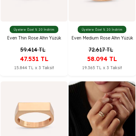
Üyelere Özel % 20 İndirim
Üyelere Özel % 20 İndirim
Even Thin Rose Altın Yüzük
Even Medium Rose Altın Yüzük
59.414
TL
72.617
TL
47.531
TL
58.094
TL
15.844 TL x 3 Taksit
19.365 TL x 3 Taksit