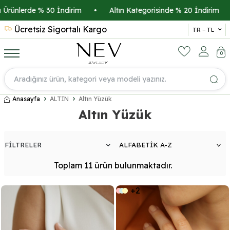
ünlerde % 30 İndirim
•
Altın Kategorisinde % 20 İndirim
•
Ücretsiz Sigortalı Kargo
14 
TR − TL
0
Anasayfa
ALTIN
Altın Yüzük
Altın Yüzük
FİLTRELER
Toplam
11
ürün
bulunmaktadır.
+2