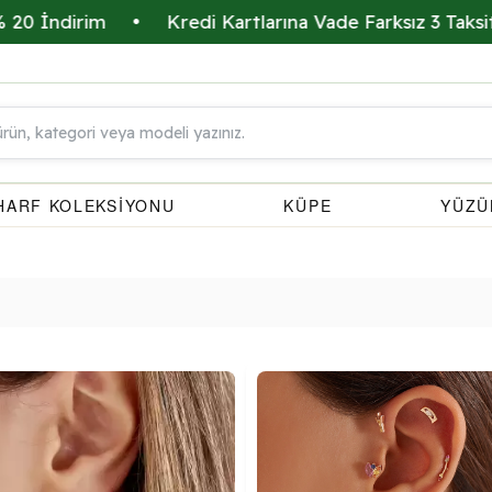
dirim
•
Kredi Kartlarına Vade Farksız 3 Taksit İmkan
HARF KOLEKSİYONU
KÜPE
YÜZÜ