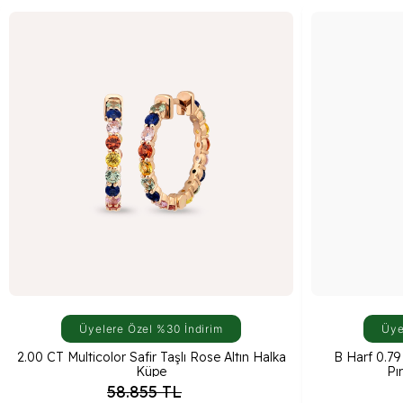
Üyelere Özel %30 İndirim
Üye
2.00 CT Multicolor Safir Taşlı Rose Altın Halka
B Harf 0.79
Küpe
Pı
58.855
TL