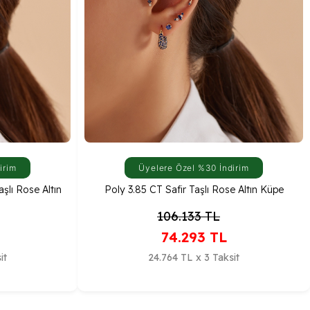
irim
Üyelere Özel %30 İndirim
aşlı Rose Altın
Poly 3.85 CT Safir Taşlı Rose Altın Küpe
106.133
TL
74.293
TL
it
24.764 TL x 3 Taksit