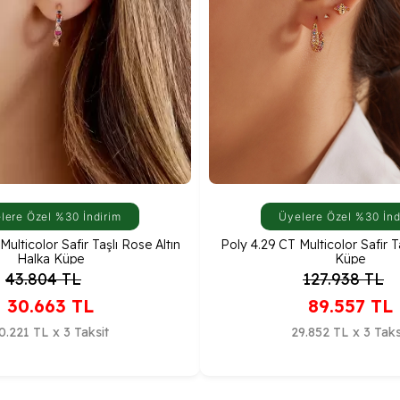
lere Özel %30 İndirim
Üyelere Özel %30 İnd
ulticolor Safir Taşlı Rose Altın
Poly 4.29 CT Multicolor Safir T
Halka Küpe
Küpe
43.804
TL
127.938
TL
30.663
TL
89.557
TL
0.221 TL x 3 Taksit
29.852 TL x 3 Taks