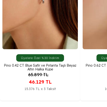
Üyelere Özel %30 İndirim
Üye
Pino 0.42 CT Blue Safir ve Pırlanta Taşlı Beyaz
Pino 0.62 CT M
Altın Halka Küpe
65.899
TL
46.129
TL
15.376 TL x 3 Taksit
1