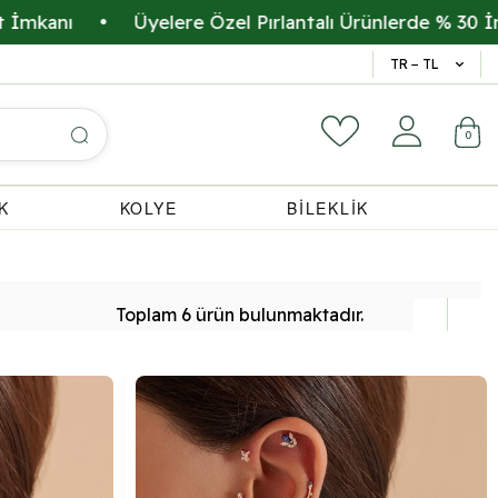
ı
•
Üyelere Özel Pırlantalı Ürünlerde % 30 İndirim
14 Gün 
TR − TL
0
K
KOLYE
BİLEKLİK
Toplam
6
ürün
bulunmaktadır.