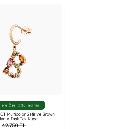
lere Özel %30 İndirim
 CT Multicolor Safir ve Brown
rlanta Taşlı Tek Küpe
42.750
TL