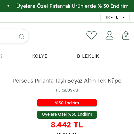
yelere Özel Pırlantalı Ürünlerde % 30 İndirim
•
Alt
14 Gün 
TR − TL
0
K
KOLYE
BİLEKLİK
Perseus Pırlanta Taşlı Beyaz Altın Tek Küpe
PERSEUS-7B
%
30
İndirim
Üyelere Özel %30 İndirim
8.442
TL