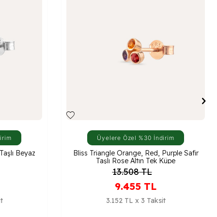
irim
Üyelere Özel %30 İndirim
 Taşlı Beyaz
Bliss Triangle Orange, Red, Purple Safir
Taşlı Rose Altın Tek Küpe
13.508
TL
9.455
TL
t
3.152 TL x 3 Taksit