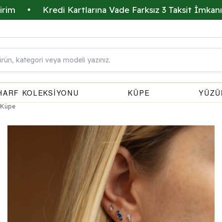
Kredi Kartlarına Vade Farksız 3 Taksit İmkanı
•
Ü
HARF KOLEKSİYONU
KÜPE
YÜZÜ
k Küpe