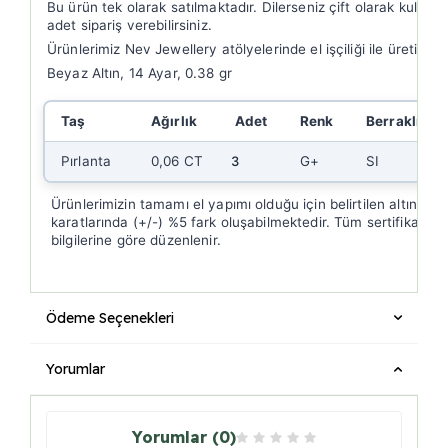
Bu ürün tek olarak satılmaktadır. Dilerseniz çift olarak kullanm
adet sipariş verebilirsiniz.
Ürünlerimiz Nev Jewellery atölyelerinde el işçiliği ile üretilmek
Beyaz Altın, 14 Ayar, 0.38 gr
Taş
Ağırlık
Adet
Renk
Berraklık
Pırlanta
0,06 CT
3
G+
SI
Ürünlerimizin tamamı el yapımı olduğu için belirtilen altın gra
karatlarında (+/-) %5 fark oluşabilmektedir. Tüm sertifikalar 
bilgilerine göre düzenlenir.
Ödeme Seçenekleri
Yorumlar
Yorumlar (0)