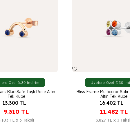
lere Özel %30 İndirim
Üyelere Özel %30 İnd
rk Blue Safir Taşlı Rose Altın
Bliss Frame Multicolor Safir
Tek Küpe
Altın Tek Küpe
13.300
TL
16.402
TL
9.310
TL
11.482
TL
3.103 TL x 3 Taksit
3.827 TL x 3 Taksi