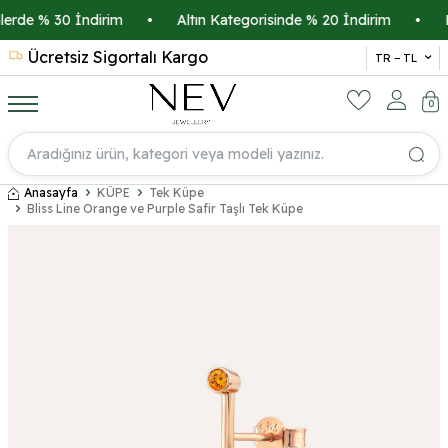
rde % 30 İndirim
•
Altın Kategorisinde % 20 İndirim
•
Kre
Ücretsiz Sigortalı Kargo
14 
TR − TL
0
Anasayfa
KÜPE
Tek Küpe
Bliss Line Orange ve Purple Safir Taşlı Tek Küpe