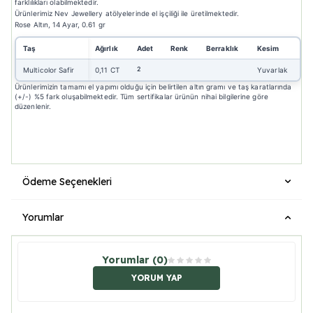
farklılıkları olabilmektedir.
Ürünlerimiz Nev Jewellery atölyelerinde el işçiliği ile üretilmektedir.
Rose Altın, 14 Ayar, 0.61 gr
Taş
Ağırlık
Adet
Renk
Berraklık
Kesim
2
Multicolor Safir
0,11 CT
Yuvarlak
Ürünlerimizin tamamı el yapımı olduğu için belirtilen altın gramı ve taş karatlarında
(+/-) %5 fark oluşabilmektedir. Tüm sertifikalar ürünün nihai bilgilerine göre
düzenlenir.
Ödeme Seçenekleri
Yorumlar
Yorumlar (0)
YORUM YAP