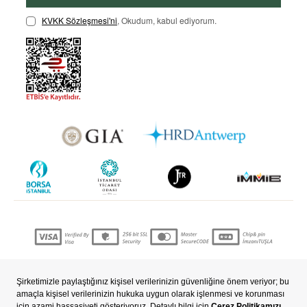
KVKK Sözleşmesi'ni
, Okudum, kabul ediyorum.
Copyright © 2022 nevjewellery.com Tüm hakları saklıdır..
T
-Soft
E-Ticaret
Sistemleriyle Hazırlanmıştır.