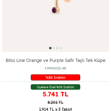
Bliss Line Orange ve Purple Safir Taşlı Tek Küpe
FJMN00121-4B
%
30
İndirim
Üyelere Özel %30 İndirim
5.741
TL
8.201
TL
1.914 TL x 3 Taksit