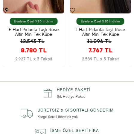
Üyelere Özel %30 İndirim
Üyelere Özel %30 İndirim
E Harf Pırlanta Taşlı Rose
I Harf Pırlanta Taşlı Rose
Altın Mini Tek Küpe
Altın Mini Tek Küpe
12.543
TL
11.096
TL
8.780
TL
7.767
TL
2.927 TL x 3 Taksit
2.589 TL x 3 Taksit
HEDIYE PAKETI
Şık Hediye Paketi
ÜCRETSIZ & SIGORTALI GÖNDERIM
Kargo ücreti ödemek yok
İSME ÖZEL SERTIFIKA