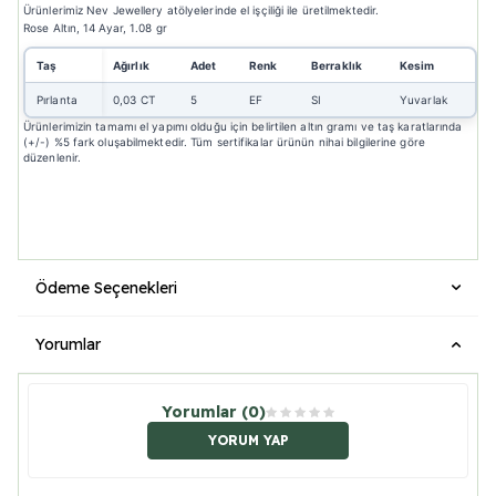
Ürünlerimiz Nev Jewellery atölyelerinde el işçiliği ile üretilmektedir.
Rose Altın, 14 Ayar, 1.08 gr
Taş
Ağırlık
Adet
Renk
Berraklık
Kesim
Pırlanta
0,03 CT
5
EF
SI
Yuvarlak
Ürünlerimizin tamamı el yapımı olduğu için belirtilen altın gramı ve taş karatlarında
(+/-) %5 fark oluşabilmektedir. Tüm sertifikalar ürünün nihai bilgilerine göre
düzenlenir.
Ödeme Seçenekleri
Yorumlar
Yorumlar (0)
YORUM YAP