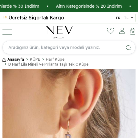
rde % 30 İndirim
•
Altın Kategorisinde % 20 İndirim
•
Kre
Ücretsiz Sigortalı Kargo
14 
TR − TL
0
Anasayfa
KÜPE
Harf Küpe
D Harf Lila Mineli ve Pırlanta Taşlı Tek C Küpe