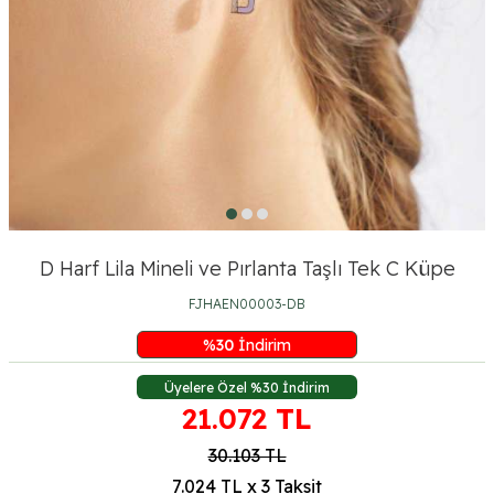
D Harf Lila Mineli ve Pırlanta Taşlı Tek C Küpe
FJHAEN00003-DB
%
30
İndirim
Üyelere Özel %30 İndirim
21.072
TL
30.103
TL
7.024 TL x 3 Taksit