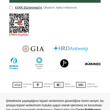
KVKK Sözleşmesi'ni
, Okudum, kabul ediyorum.
Copyright © 2022 nevjewellery.com Tüm hakları saklıdır..
T
-Soft
E-Ticaret
Sistemleriyle Hazırlanmıştır.