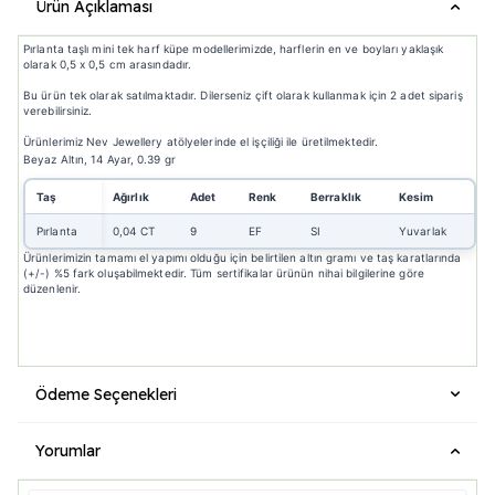
Ürün Açıklaması
Pırlanta taşlı mini tek harf küpe modellerimizde, harflerin en ve boyları yaklaşık
olarak 0,5 x 0,5 cm arasındadır.
Bu ürün tek olarak satılmaktadır. Dilerseniz çift olarak kullanmak için 2 adet sipariş
verebilirsiniz.
Ürünlerimiz Nev Jewellery atölyelerinde el işçiliği ile üretilmektedir.
Beyaz Altın, 14 Ayar, 0.39 gr
Taş
Ağırlık
Adet
Renk
Berraklık
Kesim
Pırlanta
0,04 CT
9
EF
SI
Yuvarlak
Ürünlerimizin tamamı el yapımı olduğu için belirtilen altın gramı ve taş karatlarında
(+/-) %5 fark oluşabilmektedir. Tüm sertifikalar ürünün nihai bilgilerine göre
düzenlenir.
Ödeme Seçenekleri
Yorumlar