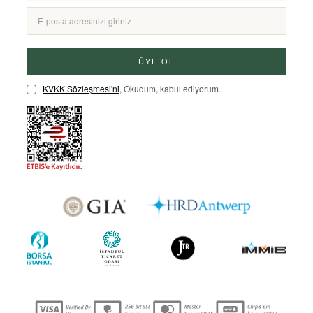
ÜYE OL
KVKK Sözleşmesi'ni
, Okudum, kabul ediyorum.