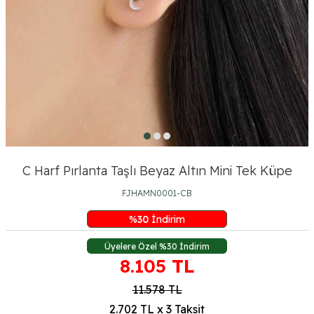
C Harf Pırlanta Taşlı Beyaz Altın Mini Tek Küpe
FJHAMN0001-CB
%
30
İndirim
Üyelere Özel %30 İndirim
8.105
TL
11.578
TL
2.702 TL x 3 Taksit