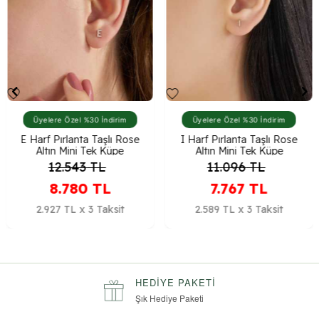
Üyelere Özel %30 İndirim
Üyelere Özel %30 İndirim
E Harf Pırlanta Taşlı Rose
I Harf Pırlanta Taşlı Rose
Altın Mini Tek Küpe
Altın Mini Tek Küpe
12.543
TL
11.096
TL
8.780
TL
7.767
TL
2.927 TL x 3 Taksit
2.589 TL x 3 Taksit
HEDIYE PAKETI
Şık Hediye Paketi