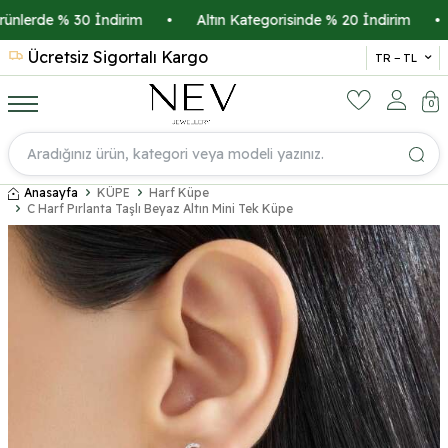
lerde % 30 İndirim
•
Altın Kategorisinde % 20 İndirim
•
K
Ücretsiz Sigortalı Kargo
14 
TR − TL
0
Anasayfa
KÜPE
Harf Küpe
C Harf Pırlanta Taşlı Beyaz Altın Mini Tek Küpe