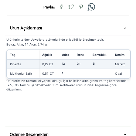
Paylaş
Ürün Açıklaması
Ürünlerimiz Nev Jewellery atölyelerinde el işçiliği ile üretilmektedir.
Beyaz Altın, 14 Ayar, 2.74 gr
Taş
Ağırlık
Adet
Renk
Berraklık
Kesim
12
G+
SI
Pırlanta
0,15 CT
Markiz
1
Multicolor Safir
0,57 CT
Oval
Ürünlerimizin tamamı el yapımı olduğu için belirtilen altın gramı ve taş karatlarında
(+/-) %5 fark oluşabilmektedir. Tüm sertifikalar ürünün nihai bilgilerine göre
düzenlenir.
Ödeme Seçenekleri