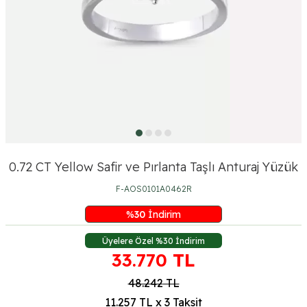
0.72 CT Yellow Safir ve Pırlanta Taşlı Anturaj Yüzük
F-AOS0101A0462R
%
30
İndirim
Üyelere Özel %30 İndirim
33.770
TL
48.242
TL
11.257 TL x 3 Taksit