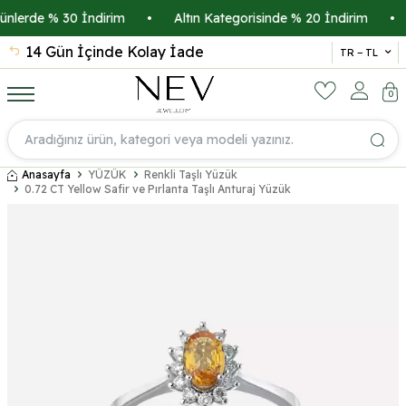
lerde % 30 İndirim
•
Altın Kategorisinde % 20 İndirim
•
K
14 Gün İçinde Kolay İade
İsmi
TR − TL
0
Anasayfa
YÜZÜK
Renkli Taşlı Yüzük
0.72 CT Yellow Safir ve Pırlanta Taşlı Anturaj Yüzük