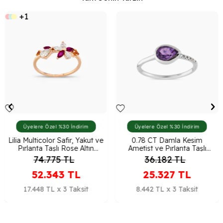
+1
Üyelere Özel %30 İndirim
Üyelere Özel %30 İndirim
Lilia Multicolor Safir, Yakut ve
0.78 CT Damla Kesim
Pırlanta Taşlı Rose Altın
Ametist ve Pırlanta Taşlı
Yüzük
Beyaz Altın Yüzük
74.775
TL
36.182
TL
52.343
TL
25.327
TL
17.448 TL x 3 Taksit
8.442 TL x 3 Taksit