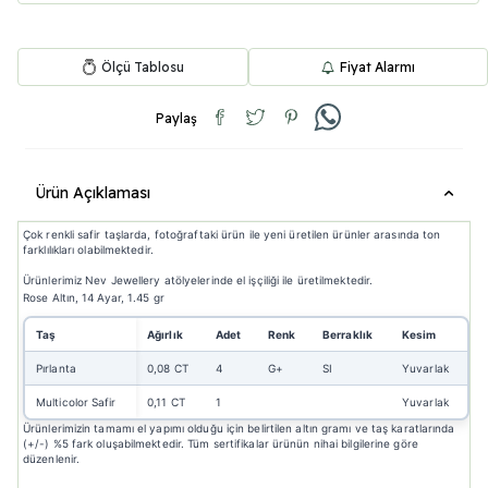
Ölçü Tablosu
Fiyat Alarmı
Paylaş
Ürün Açıklaması
Çok renkli safir taşlarda, fotoğraftaki ürün ile yeni üretilen ürünler arasında ton
farklılıkları olabilmektedir.
Ürünlerimiz Nev Jewellery atölyelerinde el işçiliği ile üretilmektedir.
Rose Altın, 14 Ayar, 1.45 gr
Taş
Ağırlık
Adet
Renk
Berraklık
Kesim
Pırlanta
0,08 CT
4
G+
SI
Yuvarlak
Multicolor Safir
0,11 CT
1
Yuvarlak
Ürünlerimizin tamamı el yapımı olduğu için belirtilen altın gramı ve taş karatlarında
(+/-) %5 fark oluşabilmektedir. Tüm sertifikalar ürünün nihai bilgilerine göre
düzenlenir.