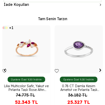
İade Koşulları
Tam Senin Tarzın
+1
Üyelere Özel %30 İndirim
Üyelere Özel %30 İndirim
Lilia Multicolor Safir, Yakut ve
0.78 CT Damla Kesim
Pırlanta Taşlı Rose Altın
Ametist ve Pırlanta Taşlı
Yüzük
Beyaz Altın Yüzük
74.775
TL
36.182
TL
52.343
TL
25.327
TL