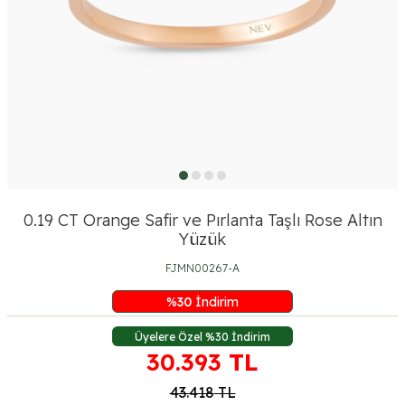
0.19 CT Orange Safir ve Pırlanta Taşlı Rose Altın
Yüzük
FJMN00267-A
%
30
İndirim
Üyelere Özel %30 İndirim
30.393
TL
43.418
TL