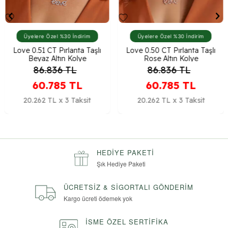
Üyelere Özel %30 İndirim
Üyelere Özel %30 İndirim
Love 0.51 CT Pırlanta Taşlı
Love 0.50 CT Pırlanta Taşlı
Beyaz Altın Kolye
Rose Altın Kolye
86.836
TL
86.836
TL
60.785
TL
60.785
TL
20.262 TL x 3 Taksit
20.262 TL x 3 Taksit
HEDIYE PAKETI
Şık Hediye Paketi
ÜCRETSIZ & SIGORTALI GÖNDERIM
Kargo ücreti ödemek yok
İSME ÖZEL SERTIFIKA