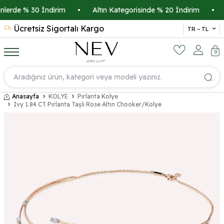
erde % 30 İndirim
•
Altın Kategorisinde % 20 İndirim
•
Kr
Ücretsiz Sigortalı Kargo
14 
TR − TL
0
Anasayfa
KOLYE
Pırlanta Kolye
Ivy 1.84 CT Pırlanta Taşlı Rose Altın Chooker/Kolye