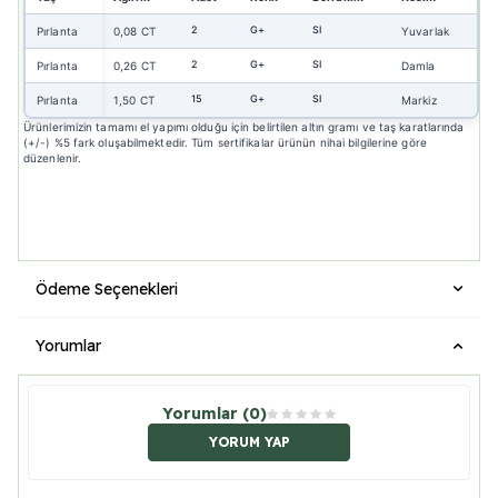
2
G+
SI
Pırlanta
0,08 CT
Yuvarlak
2
G+
SI
Pırlanta
0,26 CT
Damla
15
G+
SI
Pırlanta
1,50 CT
Markiz
Ürünlerimizin tamamı el yapımı olduğu için belirtilen altın gramı ve taş karatlarında
(+/-) %5 fark oluşabilmektedir. Tüm sertifikalar ürünün nihai bilgilerine göre
düzenlenir.
Ödeme Seçenekleri
Yorumlar
Yorumlar (0)
YORUM YAP