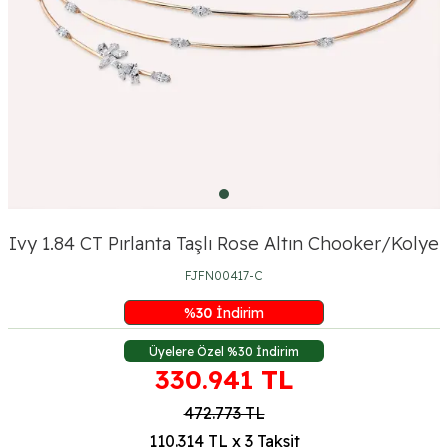
Ivy 1.84 CT Pırlanta Taşlı Rose Altın Chooker/Kolye
FJFN00417-C
%
30
İndirim
Üyelere Özel %30 İndirim
330.941
TL
472.773
TL
110.314 TL x 3 Taksit