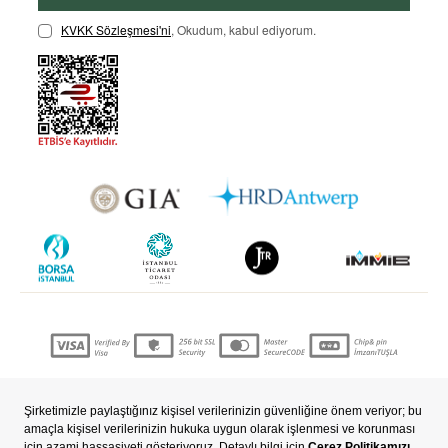
KVKK Sözleşmesi'ni
, Okudum, kabul ediyorum.
Copyright © 2022 nevjewellery.com Tüm hakları saklıdır..
T
-Soft
E-Ticaret
Sistemleriyle Hazırlanmıştır.