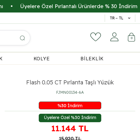
Üyelere Özel Pırlantalı Ürünlerde % 30 İndirim
•
A
14 Gün 
TR − TL
0
K
KOLYE
BİLEKLİK
Flash 0.05 CT Pırlanta Taşlı Yüzük
FJMN00134-6A
%
30
İndirim
Üyelere Özel %30 İndirim
11.144
TL
15.920
TL