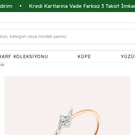
•
Kredi Kartlarına Vade Farksız 3 Taksit İmkanı
•
HARF KOLEKSİYONU
KÜPE
YÜZÜ
zük