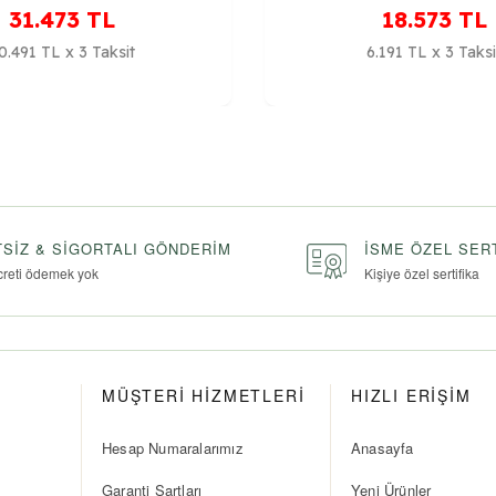
31.473
TL
18.573
TL
0.491 TL x 3 Taksit
6.191 TL x 3 Taksi
SIZ & SIGORTALI GÖNDERIM
İSME ÖZEL SER
creti ödemek yok
Kişiye özel sertifika
MÜŞTERİ HİZMETLERİ
HIZLI ERİŞİM
Hesap Numaralarımız
Anasayfa
Garanti Şartları
Yeni Ürünler