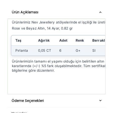
Ürün Açıklaması
Ürünlerimiz Nev Jewellery atölyelerinde el işçiliği ile üretilmek
Rose ve Beyaz Altın, 14 Ayar, 0.82 gr
Taş
Ağırlık
Adet
Renk
Berraklık
Pırlanta
0,05 CT
6
G+
SI
Ürünlerimizin tamamı el yapımı olduğu için belirtilen altın gra
karatlarında (+/-) %5 fark oluşabilmektedir. Tüm sertifikalar ü
bilgilerine göre düzenlenir.
Ödeme Seçenekleri