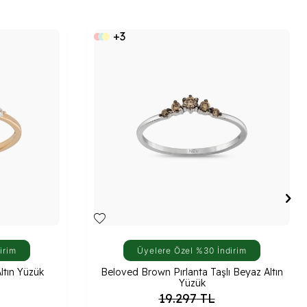
+3
irim
Üyelere Özel %30 İndirim
Altın Yüzük
Beloved Brown Pırlanta Taşlı Beyaz Altın
Yüzük
19.297
TL