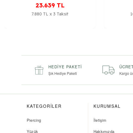
23.639
TL
7.880 TL x 3 Taksit
1
HEDIYE PAKETI
ÜCRET
Şık Hediye Paketi
Kargo ü
KATEGORİLER
KURUMSAL
Piercing
İletişim
Yüzük
Hakkımızda