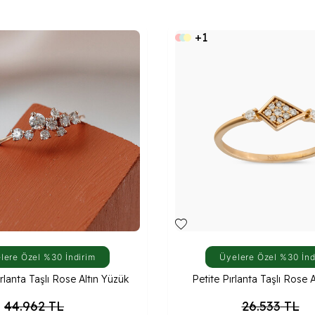
+1
lere Özel %30 İndirim
Üyelere Özel %30 İnd
rlanta Taşlı Rose Altın Yüzük
Petite Pırlanta Taşlı Rose 
44.962
TL
26.533
TL