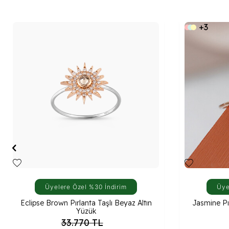
+3
Üyelere Özel %30 İndirim
Üye
Eclipse Brown Pırlanta Taşlı Beyaz Altın
Jasmine Pı
Yüzük
33.770
TL