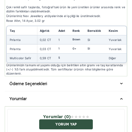
Çok renkli safir taşlarda, fotoğraftaki ürün ile yeni üretilen ürünler arasında renk ve
dizilim farklılıkları olabilmektedir.
Ürünlerimiz Nev Jewellery atölyelerinde el işçiliği ile üretilmektedir.
Rose Altın, 14 Ayar, 3.02 gr
Taş
Ağırlık
Adet
Renk
Berraklık
Kesim
Brown
Pırlanta
0,02 CT
1
SI
Yuvarlak
1
G+
SI
Pırlanta
0,03 CT
Yuvarlak
5
Multicolor Safir
0,59 CT
Diğer
Ürünlerimizin tamamı el yapımı olduğu için belirtilen altın gramı ve taş karatlarında
(+/-) %5 fark oluşabilmektedir. Tüm sertifikalar ürünün nihai bilgilerine göre
düzenlenir.
Ödeme Seçenekleri
Yorumlar
Yorumlar (0)
YORUM YAP