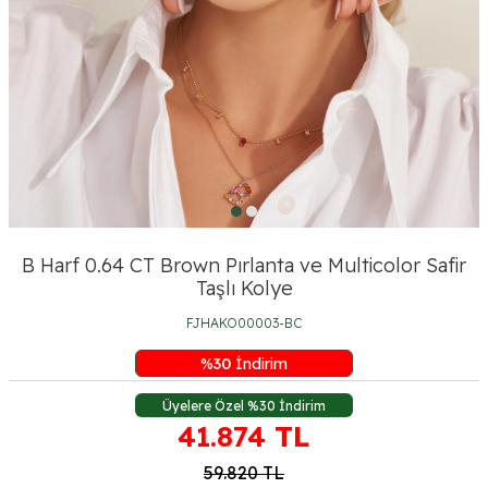
B Harf 0.64 CT Brown Pırlanta ve Multicolor Safir
Taşlı Kolye
FJHAKO00003-BC
%
30
İndirim
Üyelere Özel %30 İndirim
41.874
TL
59.820
TL