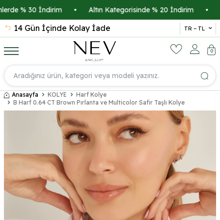
de % 30 İndirim
•
Altın Kategorisinde % 20 İndirim
•
Kredi
14 Gün İçinde Kolay İade
İsmi
TR − TL
0
Anasayfa
KOLYE
Harf Kolye
B Harf 0.64 CT Brown Pırlanta ve Multicolor Safir Taşlı Kolye