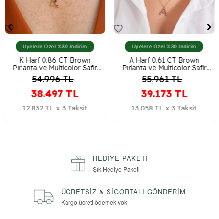
Üyelere Özel %30 İndirim
Üyelere Özel %30 İndirim
K Harf 0.86 CT Brown
A Harf 0.61 CT Brown
Pırlanta ve Multicolor Safir
Pırlanta ve Multicolor Safir
Taşlı Kolye
Taşlı Kolye
54.996
TL
55.961
TL
38.497
TL
39.173
TL
12.832 TL x 3 Taksit
13.058 TL x 3 Taksit
HEDIYE PAKETI
Şık Hediye Paketi
ÜCRETSIZ & SIGORTALI GÖNDERIM
Kargo ücreti ödemek yok