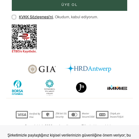
ÜYE OL
KVKK Sözleşmesi'ni
, Okudum, kabul ediyorum.
Copyright © 2022 nevjewellery.com Tüm hakları saklıdır..
T
-Soft
E-Ticaret
Sistemleriyle Hazırlanmıştır.