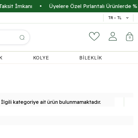
ksit İmkanı
•
Üyelere Özel Pırlantalı Ürünlerde % 30
14 Gün 
TR − TL
0
K
KOLYE
BİLEKLİK
İlgili kategoriye ait ürün bulunmamaktadır.