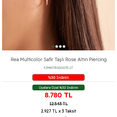
Rea Multicolor Safir Taşlı Rose Altın Piercing
FJMNTRG00075-1T
%
30
İndirim
Üyelere Özel %30 İndirim
8.780
TL
12.543
TL
2.927 TL x 3 Taksit