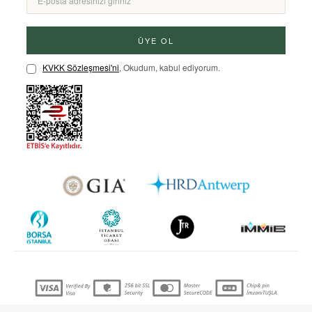
ÜYE OL
KVKK Sözleşmesi'ni
, Okudum, kabul ediyorum.