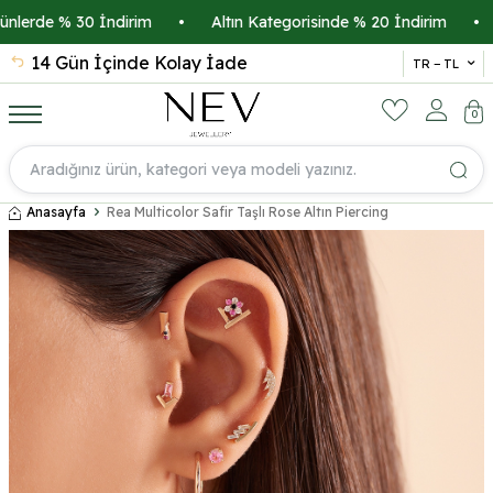
erde % 30 İndirim
•
Altın Kategorisinde % 20 İndirim
•
Kr
14 Gün İçinde Kolay İade
İsmi
TR − TL
0
Anasayfa
Rea Multicolor Safir Taşlı Rose Altın Piercing