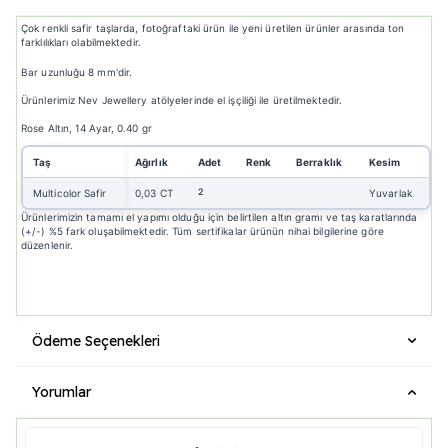
Çok renkli safir taşlarda, fotoğraftaki ürün ile yeni üretilen ürünler arasında ton
farklılıkları olabilmektedir.
Bar uzunluğu 8 mm'dir.
Ürünlerimiz Nev Jewellery atölyelerinde el işçiliği ile üretilmektedir.
Rose Altın, 14 Ayar, 0.40 gr
Taş
Ağırlık
Adet
Renk
Berraklık
Kesim
2
Multicolor Safir
0,03 CT
Yuvarlak
Ürünlerimizin tamamı el yapımı olduğu için belirtilen altın gramı ve taş karatlarında
(+/-) %5 fark oluşabilmektedir. Tüm sertifikalar ürünün nihai bilgilerine göre
düzenlenir.
Ödeme Seçenekleri
Yorumlar