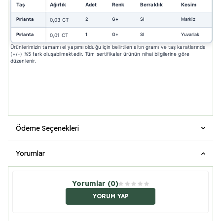
Taş
Ağırlık
Adet
Renk
Berraklık
Kesim
Pırlanta
2
G+
SI
Markiz
0,03 CT
Pırlanta
1
G+
SI
Yuvarlak
0,01 CT
Ürünlerimizin tamamı el yapımı olduğu için belirtilen altın gramı ve taş karatlarında
(+/-) %5 fark oluşabilmektedir. Tüm sertifikalar ürünün nihai bilgilerine göre
düzenlenir.
Ödeme Seçenekleri
Yorumlar
Yorumlar (0)
YORUM YAP