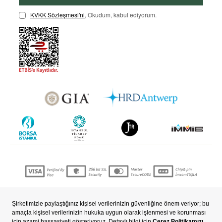
KVKK Sözleşmesi'ni
, Okudum, kabul ediyorum.
Copyright © 2022 nevjewellery.com Tüm hakları saklıdır..
T
-Soft
E-Ticaret
Sistemleriyle Hazırlanmıştır.