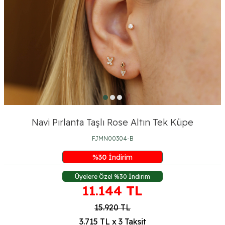
Navi Pırlanta Taşlı Rose Altın Tek Küpe
FJMN00304-B
%
30
İndirim
Üyelere Özel %30 İndirim
11.144
TL
15.920
TL
3.715 TL x 3 Taksit