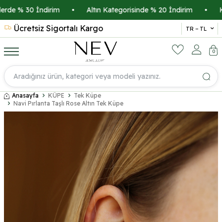
e % 30 İndirim
•
Altın Kategorisinde % 20 İndirim
•
Kredi
Ücretsiz Sigortalı Kargo
14 
TR − TL
0
Anasayfa
KÜPE
Tek Küpe
Navi Pırlanta Taşlı Rose Altın Tek Küpe