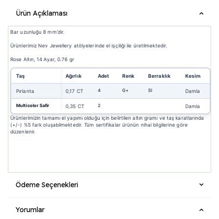
Ürün Açıklaması
Bar uzunluğu 8 mm'dir.
Ürünlerimiz Nev Jewellery atölyelerinde el işçiliği ile üretilmektedir.
Rose Altın, 14 Ayar, 0.76 gr
Taş
Ağırlık
Adet
Renk
Berraklık
Kesim
4
G+
SI
Pırlanta
0,17 CT
Damla
Multicolor Safir
2
0,35 CT
Damla
Ürünlerimizin tamamı el yapımı olduğu için belirtilen altın gramı ve taş karatlarında
(+/-) %5 fark oluşabilmektedir. Tüm sertifikalar ürünün nihai bilgilerine göre
düzenlenir.
Ödeme Seçenekleri
Yorumlar