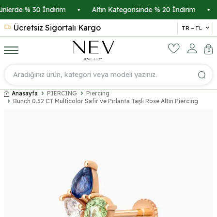
lerde % 30 İndirim
•
Altın Kategorisinde % 20 İndirim
•
Kr
Ücretsiz Sigortalı Kargo
14 
TR − TL
0
Anasayfa
PIERCING
Piercing
Bunch 0.52 CT Multicolor Safir ve Pırlanta Taşlı Rose Altın Piercing