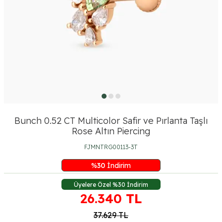
Bunch 0.52 CT Multicolor Safir ve Pırlanta Taşlı
Rose Altın Piercing
FJMNTRG00113-3T
%
30
İndirim
Üyelere Özel %30 İndirim
26.340
TL
37.629
TL