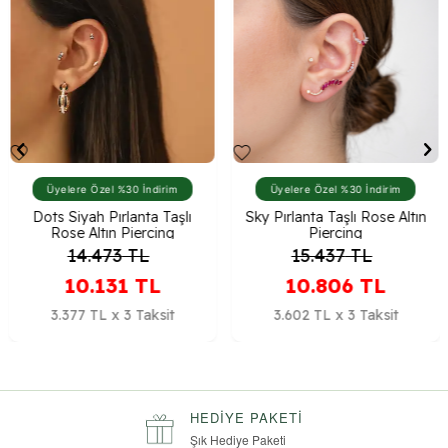
Üyelere Özel %30 İndirim
Üyelere Özel %30 İndirim
Dots Siyah Pırlanta Taşlı
Sky Pırlanta Taşlı Rose Altın
Rose Altın Piercing
Piercing
14.473
TL
15.437
TL
10.131
TL
10.806
TL
3.377 TL x 3 Taksit
3.602 TL x 3 Taksit
HEDIYE PAKETI
Şık Hediye Paketi