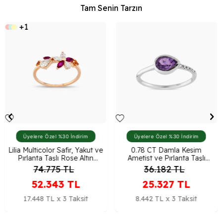
Tam Senin Tarzın
+1
Üyelere Özel %30 İndirim
Üyelere Özel %30 İndirim
Lilia Multicolor Safir, Yakut ve
0.78 CT Damla Kesim
Pırlanta Taşlı Rose Altın
Ametist ve Pırlanta Taşlı
Yüzük
Beyaz Altın Yüzük
74.775
TL
36.182
TL
52.343
TL
25.327
TL
17.448 TL x 3 Taksit
8.442 TL x 3 Taksit