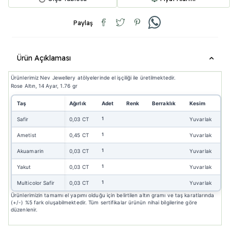
Paylaş
Ürün Açıklaması
Ürünlerimiz Nev Jewellery atölyelerinde el işçiliği ile üretilmektedir.
Rose Altın, 14 Ayar, 1.76 gr
Taş
Ağırlık
Adet
Renk
Berraklık
Kesim
1
Safir
0,03 CT
Yuvarlak
1
Ametist
0,45 CT
Yuvarlak
1
Akuamarin
0,03 CT
Yuvarlak
1
Yakut
0,03 CT
Yuvarlak
1
Multicolor Safir
0,03 CT
Yuvarlak
Ürünlerimizin tamamı el yapımı olduğu için belirtilen altın gramı ve taş karatlarında
(+/-) %5 fark oluşabilmektedir. Tüm sertifikalar ürünün nihai bilgilerine göre
düzenlenir.