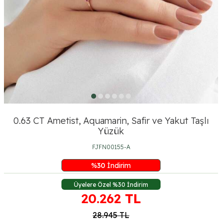
0.63 CT Ametist, Aquamarin, Safir ve Yakut Taşlı
Yüzük
FJFN00155-A
%
30
İndirim
Üyelere Özel %30 İndirim
20.262
TL
28.945
TL