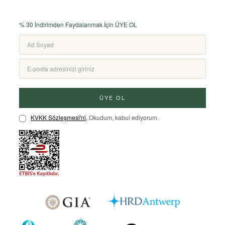
% 30 İndirimden Faydalanmak İçin ÜYE OL
ÜYE OL
KVKK Sözleşmesi'ni
, Okudum, kabul ediyorum.