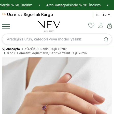
rde % 30 İndirim
•
Altın Kategorisinde % 20 İndirim
•
Kre
Ücretsiz Sigortalı Kargo
14 
TR − TL
0
Anasayfa
YÜZÜK
Renkli Taşlı Yüzük
0.63 CT Ametist, Aquamarin, Safir ve Yakut Taşlı Yüzük